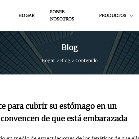
SOBRE
HOGAR
PRODUCTOS
NOSOTROS
Blog
Hogar
>
Blog
>
Contenido
te para cubrir su estómago en un
la convencen de que está embarazada
o en medio de especulaciones de los fanáticos de que ell