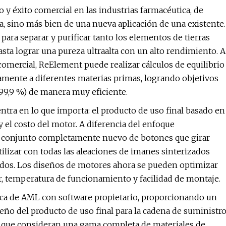
y éxito comercial en las industrias farmacéutica, de
va, sino más bien de una nueva aplicación de una existente.
para separar y purificar tanto los elementos de tierras
asta lograr una pureza ultraalta con un alto rendimiento. A
comercial, ReElement puede realizar cálculos de equilibrio
mente a diferentes materias primas, logrando objetivos
 99,9 %) de manera muy eficiente.
tra en lo que importa: el producto de uso final basado en
el costo del motor. A diferencia del enfoque
n conjunto completamente nuevo de botones que girar
ilizar con todas las aleaciones de imanes sinterizados
ados. Los diseños de motores ahora se pueden optimizar
r, temperatura de funcionamiento y facilidad de montaje.
ica de AML con software propietario, proporcionando un
seño del producto de uso final para la cadena de suministr
o que consideran una gama completa de materiales de