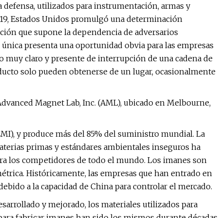
defensa, utilizados para instrumentación, armas y
 2019, Estados Unidos promulgó una determinación
nación que supone la dependencia de adversarios
 única presenta una oportunidad obvia para las empresas
ro muy claro y presente de interrupción de una cadena de
ducto solo pueden obtenerse de un lugar, ocasionalmente
Advanced Magnet Lab, Inc. (AML), ubicado en Melbourne,
EMI), y produce más del 85% del suministro mundial. La
materias primas y estándares ambientales inseguros ha
para los competidores de todo el mundo. Los imanes son
étrica. Históricamente, las empresas que han entrado en
ebido a la capacidad de China para controlar el mercado.
esarrollado y mejorado, los materiales utilizados para
 para fabricar imanes han sido los mismos durante décadas