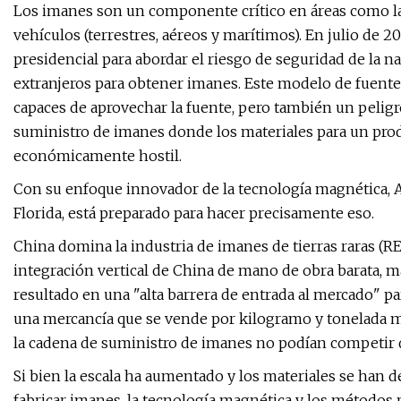
Los imanes son un componente crítico en áreas como la 
vehículos (terrestres, aéreos y marítimos). En julio de
presidencial para abordar el riesgo de seguridad de la 
extranjeros para obtener imanes. Este modelo de fuente
capaces de aprovechar la fuente, pero también un pelig
suministro de imanes donde los materiales para un pro
económicamente hostil.
Con su enfoque innovador de la tecnología magnética, 
Florida, está preparado para hacer precisamente eso.
China domina la industria de imanes de tierras raras (R
integración vertical de China de mano de obra barata, 
resultado en una "alta barrera de entrada al mercado" 
una mercancía que se vende por kilogramo y tonelada m
la cadena de suministro de imanes no podían competir d
Si bien la escala ha aumentado y los materiales se han d
fabricar imanes, la tecnología magnética y los métodos