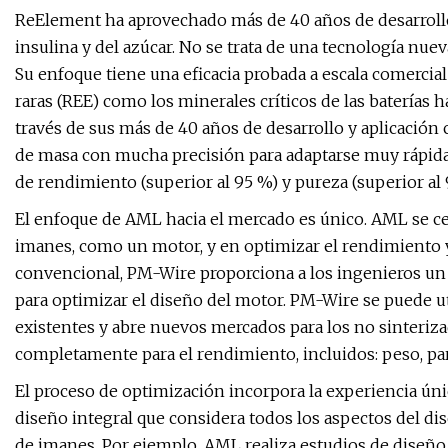
ReElement ha aprovechado más de 40 años de desarrollo 
insulina y del azúcar. No se trata de una tecnología nue
Su enfoque tiene una eficacia probada a escala comercial 
raras (REE) como los minerales críticos de las baterías h
través de sus más de 40 años de desarrollo y aplicación 
de masa con mucha precisión para adaptarse muy rápida
de rendimiento (superior al 95 %) y pureza (superior al
El enfoque de AML hacia el mercado es único. AML se cen
imanes, como un motor, y en optimizar el rendimiento y 
convencional, PM-Wire proporciona a los ingenieros u
para optimizar el diseño del motor. PM-Wire se puede ut
existentes y abre nuevos mercados para los no sinteriz
completamente para el rendimiento, incluidos: peso, pa
El proceso de optimización incorpora la experiencia ún
diseño integral que considera todos los aspectos del di
de imanes. Por ejemplo, AML realiza estudios de diseñ