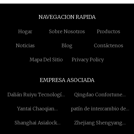
NAVEGACION RAPIDA
Hogar
Sobre Nosotros
Productos
Noticias
Blog
Contáctenos
Mapa Del Sitio
Privacy Policy
EMPRESA ASOCIADA
Dalián Ruiyu Tecnología
Qingdao Confortune
Co., Limitado.
Maquinaria Co., Ltd
Yantai Chaoqian
patín de intercambio de
Maquinaria Co., Ltd
calor
Shanghai Asialock
Zhejiang Shengyang
Seguridad Sellos Co.,
Nuevo Energía CO ., Ltd .