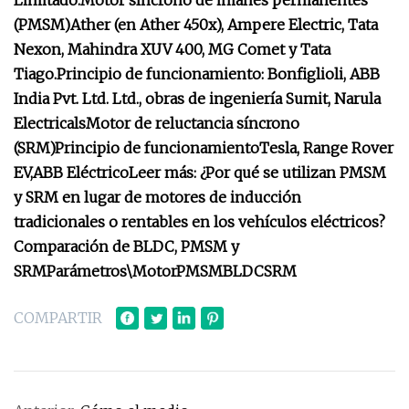
Limitado.
Motor síncrono de imanes permanentes
(PMSM)
Ather (en Ather 450x), Ampere Electric, Tata
Nexon, Mahindra XUV 400, MG Comet y Tata
Tiago.
Principio de funcionamiento:
Bonfiglioli, ABB
India Pvt. Ltd. Ltd., obras de ingeniería Sumit, Narula
Electricals
Motor de reluctancia síncrono
(SRM)
Principio de funcionamiento
Tesla, Range Rover
EV,
ABB Eléctrico
Leer más: ¿Por qué se utilizan PMSM
y SRM en lugar de motores de inducción
tradicionales o rentables en los vehículos eléctricos?
Comparación de BLDC, PMSM y
SRM
Parámetros\
Motor
PMSM
BLDC
SRM
COMPARTIR