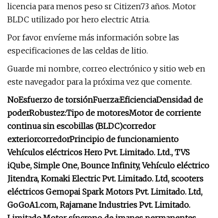
licencia para menos peso sr Citizen73 años. Motor
BLDC utilizado por hero electric Atria.
Por favor envíeme más información sobre las
especificaciones de las celdas de litio.
Guarde mi nombre, correo electrónico y sitio web en
este navegador para la próxima vez que comente.
No
Esfuerzo de torsión
Fuerza:
Eficiencia
Densidad de
poder
Robustez:
Tipo de motores
Motor de corriente
continua sin escobillas (BLDC)
corredor
exterior
corredor
Principio de funcionamiento
Vehículos eléctricos Hero Pvt. Limitado. Ltd., TVS
iQube, Simple One, Bounce Infinity, Vehículo eléctrico
Jitendra, Komaki Electric Pvt. Limitado. Ltd, scooters
eléctricos Gemopai
Spark Motors Pvt. Limitado. Ltd,
GoGoA1.com, Rajamane Industries Pvt. Limitado.