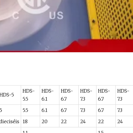
HDS-
HDS-
HDS-
HDS-
HDS-
HDS-
HDS-5
5.5
6.1
6.7
7.3
6.7
7.3
5
5.5
6.1
6.7
7.3
6.7
7.3
dieciséis
18
20
22
24
22
24
1.1
1.5