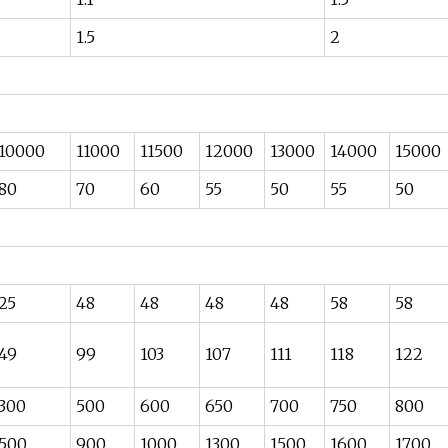
1.5
2
10000
11000
11500
12000
13000
14000
15000
80
70
60
55
50
55
50
25
48
48
48
48
58
58
49
99
103
107
111
118
122
300
500
600
650
700
750
800
500
900
1000
1300
1500
1600
1700