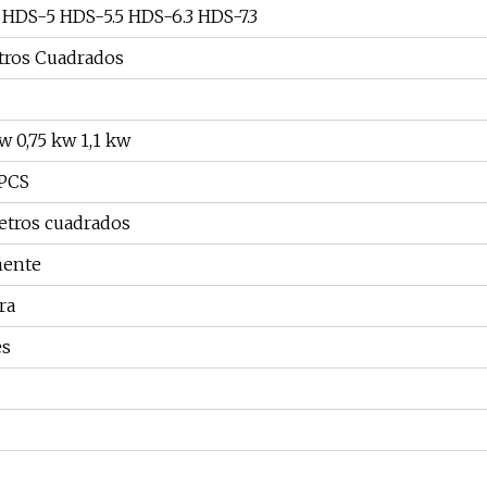
HDS-5 HDS-5.5 HDS-6.3 HDS-7.3
tros Cuadrados
kw 0,75 kw 1,1 kw
6PCS
etros cuadrados
nente
ra
es