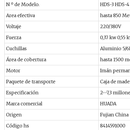
N º de Modelo.
HDS-3 HDS-4 
Area efectiva
hasta 850 Me
Voltaje
220/380V
Fuerza
0,37 kw 0,55 
Cuchillas
Aluminio 5/
Área de cobertura
hasta 1500 m
Motor
Imán perma
Paquete de transporte
Caja de made
Especificación
2--7,3 millon
Marca comercial
HUADA
Origen
Fujian China
Código hs
8414591000