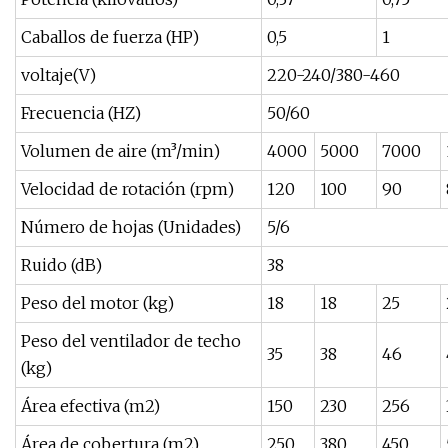
Caballos de fuerza (HP)
0,5
1
voltaje(V)
220-240/380-460
Frecuencia (HZ)
50/60
Volumen de aire (m³/min)
4000
5000
7000
Velocidad de rotación (rpm)
120
100
90
Número de hojas (Unidades)
5/6
Ruido (dB)
38
Peso del motor (kg)
18
18
25
Peso del ventilador de techo
35
38
46
(kg)
Área efectiva (m2)
150
230
256
Área de cobertura (m2)
250
380
450