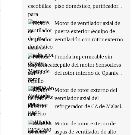
piso doméstico, purificador
de aire, Motor de rotor
externo, Motor de poco ruido
Motor de ventilador axial de
puerta exterior /equipo de
ventilación con rotor externo
Prenda impermeable sin
cepillo del motor Sensorless
del rotor interno de Quanly
D107L200 38kw
Motor de rotor externo del
ventilador axial del
refrigerador de CA de Malasia
415V 50Hz
Motor de rotor externo de
aspas de ventilador de alto