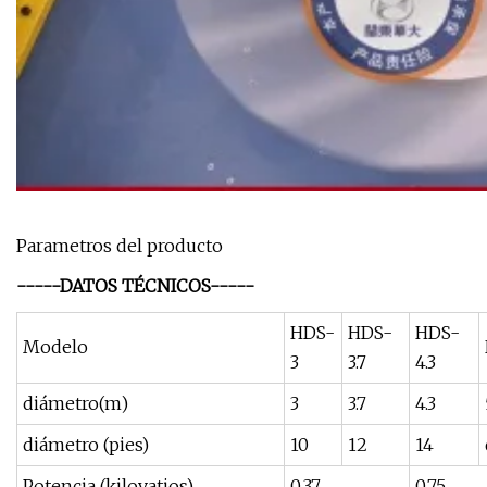
Parametros del producto
-----DATOS TÉCNICOS-----
HDS-
HDS-
HDS-
Modelo
3
3.7
4.3
diámetro(m)
3
3.7
4.3
diámetro (pies)
10
12
14
Potencia (kilovatios)
0,37
0,75