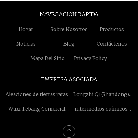
NAVEGACION RAPIDA
Hogar
Sobre Nosotros
Productos
Noticias
Blog
Contáctenos
Mapa Del Sitio
Privacy Policy
EMPRESA ASOCIADA
Aleaciones de tierras raras
Longzhi Qi (Shandong)
Eléctrico Vehículo Ventas
Wuxi Tebang Comercial
intermedios químicos
Co., Limitado
Equipo Fabricación Co.,
orgánicos Muestra gratuita
Limitado