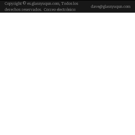
Copyright © es.glassyuqun.com, Todos los
dave@glassyuqun.com
derechos reservados. Correo electrónico: