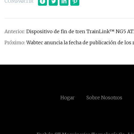
COMPARTIR
Anterior:
Dispositivo de fin de tren TrainLink™ NG5 A
Próximo:
Wabtec anuncia la fecha de publicación de los
Hogar
Sobre Nosotros