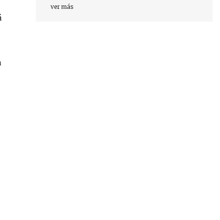
ver más
á
n