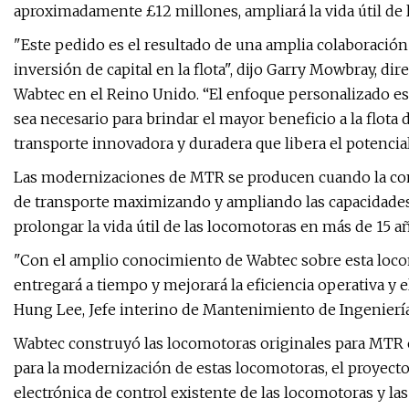
aproximadamente £12 millones, ampliará la vida útil de la
"Este pedido es el resultado de una amplia colaboració
inversión de capital en la flota", dijo Garry Mowbray, di
Wabtec en el Reino Unido. “El enfoque personalizado est
sea necesario para brindar el mayor beneficio a la flot
transporte innovadora y duradera que libera el potencial
Las modernizaciones de MTR se producen cuando la comp
de transporte maximizando y ampliando las capacidades 
prolongar la vida útil de las locomotoras en más de 15 a
"Con el amplio conocimiento de Wabtec sobre esta locom
entregará a tiempo y mejorará la eficiencia operativa y 
Hung Lee, Jefe interino de Mantenimiento de Ingenier
Wabtec construyó las locomotoras originales para MTR en
para la modernización de estas locomotoras, el proyecto s
electrónica de control existente de las locomotoras y la