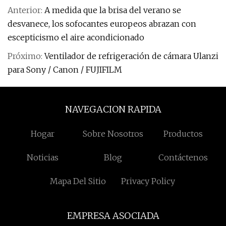
Anterior:
A medida que la brisa del verano se
desvanece, los sofocantes europeos abrazan con
escepticismo el aire acondicionado
Próximo:
Ventilador de refrigeración de cámara Ulanzi
para Sony / Canon / FUJIFILM
NAVEGACION RAPIDA
Hogar
Sobre Nosotros
Productos
Noticias
Blog
Contáctenos
Mapa Del Sitio
Privacy Policy
EMPRESA ASOCIADA