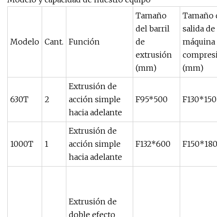
Tamaño
Tamaño 
del barril
salida de 
Modelo
Cant.
Función
de
máquina
extrusión
compres
(mm)
(mm)
Extrusión de
630T
2
acción simple
F95*500
F130*150
hacia adelante
Extrusión de
1000T
1
acción simple
F132*600
F150*18
hacia adelante
Extrusión de
doble efecto