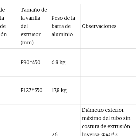
de
Tamaño de
la
la varilla
Peso de la
 de
del
barra de
Observaciones
ión
extrusor
aluminio
(mm)
F90*450
6,8 kg
0
F127*550
17,8 kg
Diámetro exterior
máximo del tubo sin
costura de extrusión
26
inversa: Ф40*2