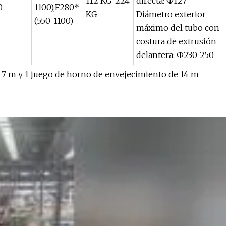
112 KG-224
directa: Ф127
0
1100),F280*
KG
Diámetro exterior
(550-1100)
máximo del tubo con
costura de extrusión
delantera: Ф230-250
e 7 m y 1 juego de horno de envejecimiento de 14 m