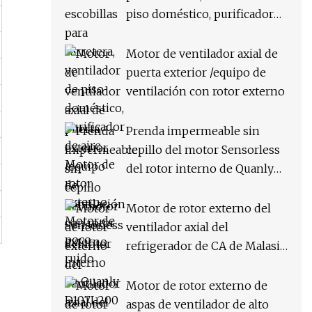
piso doméstico, purificador
de aire, Motor de rotor
externo, Motor de poco ruido
Motor de ventilador axial de
puerta exterior /equipo de
ventilación con rotor externo
Prenda impermeable sin
cepillo del motor Sensorless
del rotor interno de Quanly
D107L200 38kw
Motor de rotor externo del
ventilador axial del
refrigerador de CA de Malasia
415V 50Hz
Motor de rotor externo de
aspas de ventilador de alto